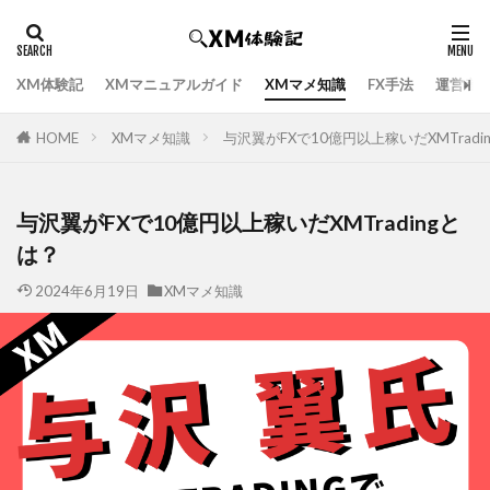
XM体験記
XMマニュアルガイド
XMマメ知識
FX手法
運営者
HOME
XMマメ知識
与沢翼がFXで10億円以上稼いだXMTradi
与沢翼がFXで10億円以上稼いだXMTradingと
は？
2024年6月19日
XMマメ知識