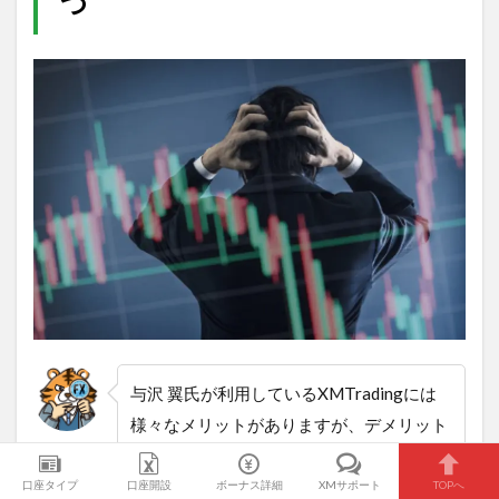
つ
与沢 翼氏が利用しているXMTradingには
様々なメリットがありますが、デメリット
トラダ
もあります。
口座タイプ
口座開設
ボーナス詳細
XMサポート
TOPへ