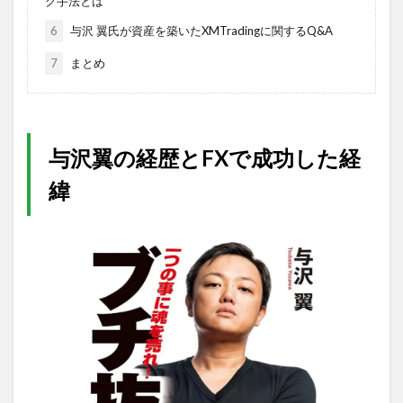
グ手法とは
6
与沢 翼氏が資産を築いたXMTradingに関するQ&A
7
まとめ
与沢翼の経歴とFXで成功した経
緯