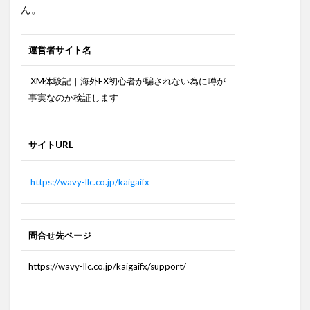
プ
ん。
ラ
イ
バ
運営者サイト名
シ
ー
XM体験記｜海外FX初心者が騙されない為に噂が
ポ
リ
事実なのか検証します
シ
ー
に
サイトURL
つ
い
て
https://wavy-llc.co.jp/kaigaifx
4
当サ
イト
問合せ先ページ
の商
標・
画
https://wavy-llc.co.jp/kaigaifx/support/
像・
文
章・