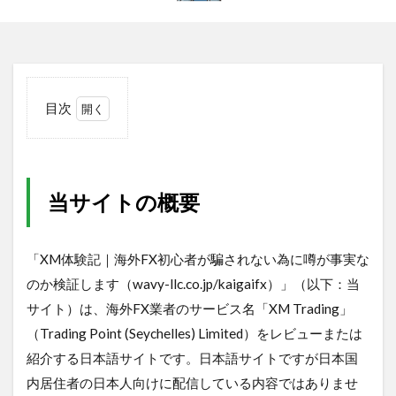
目次
1
当
サ
イ
当サイトの概要
ト
の
概
要
「XM体験記｜海外FX初心者が騙されない為に噂が事実な
2
のか検証します（wavy-llc.co.jp/kaigaifx）」（以下：当
利
サイト）は、海外FX業者のサービス名「XM Trading」
用
（Trading Point (Seychelles) Limited）をレビューまたは
規
約
紹介する日本語サイトです。日本語サイトですが日本国
3
内居住者の日本人向けに配信している内容ではありませ