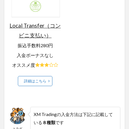
Local Transfer（コン
ビニ支払い）
振込手数料280円
入金ボーナスなし
オススメ度
詳細はこちら
XM Tradingの入金方法は下記に記載して
いる
８種類
です
トラダ