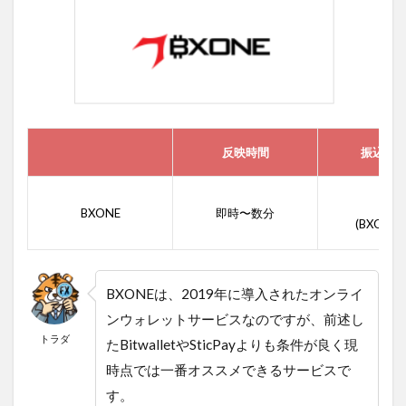
反映時間
振込手
無料
BXONE
即時〜数分
(BXONE
BXONEは、2019年に導入されたオンライ
ンウォレットサービスなのですが、前述し
トラダ
たBitwalletやSticPayよりも条件が良く現
時点では一番オススメできるサービスで
す。