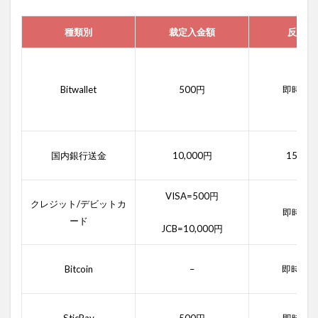
種類別
裁定入金額
反映時
Bitwallet
500円
即時〜
国内銀行送金
10,000円
15分程
VISA=500円
クレジット/デビットカ
即時〜
ード
JCB=10,000円
Bitcoin
–
即時〜6
SticPay
500円
即時〜