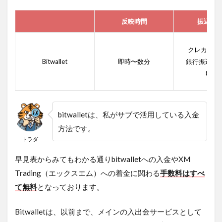
反映時間
振込手
クレカ入金
Bitwallet
即時〜数分
銀行振込入
8.5％
bitwalletは、私がサブで活用している入金
方法です。
トラダ
早見表からみてもわかる通りbitwalletへの入金やXM
Trading（エックスエム）への着金に関わる
手数料はすべ
て無料
となっております。
Bitwalletは、以前まで、メインの入出金サービスとして