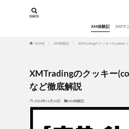
XM体験記
XMマ
STE
STE
STE
STE
STE
STE
STE
HOME
XM体験記
XMTradingのクッキー(coo
XMTradingのクッキー(
など徹底解説
2023年11月14日
XM体験記