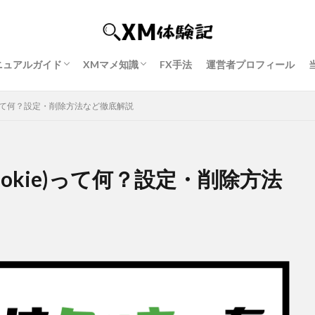
ニュアルガイド
XMマメ知識
FX手法
運営者プロフィール
P１ 口座開設
P２ 口座有効化
P３ ボーナス獲得
P４ MT4 or MT5ダウンロード
P５ 入金方法
P６ 追加口座開設
P7 出金方法
XMの使い方＆始め方
XMウェビナー完全ガイド
口座凍結の解除方法
出金拒否トラブル事例
確定申告の準備～申請方法
kie)って何？設定・削除方法など徹底解説
cookie)って何？設定・削除方法