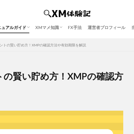
ニュアルガイド
XMマメ知識
FX手法
運営者プロフィール
P１ 口座開設
P２ 口座有効化
P３ ボーナス獲得
P４ MT4 or MT5ダウンロード
P５ 入金方法
P６ 追加口座開設
P7 出金方法
XMの使い方＆始め方
XMウェビナー完全ガイド
口座凍結の解除方法
出金拒否トラブル事例
確定申告の準備～申請方法
ントの賢い貯め方！XMPの確認方法や有効期限を解説
トの賢い貯め方！XMPの確認方