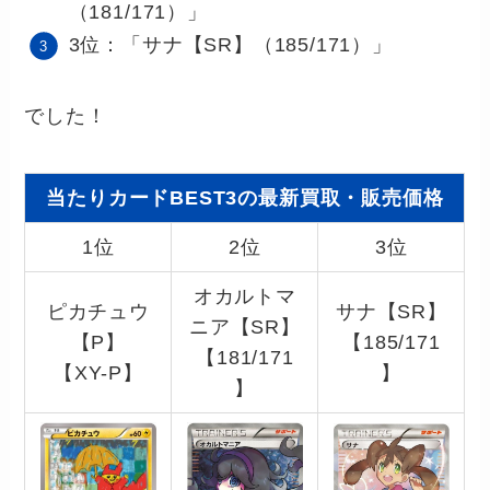
（181/171）」
3位：「サナ【SR】（185/171）」
でした！
当たりカードBEST3の最新買取・販売価格
1位
2位
3位
オカルトマ
ピカチュウ
サナ【SR】
ニア【SR】
【P】
【185/171
【181/171
【XY-P】
】
】