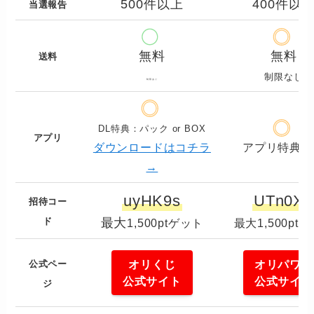
500件以上
400件以
当選報告
無料
無料
送料
制限なし
制限あり
DL特典：パック or BOX
アプリ
ダウンロードはコチラ
アプリ特典あ
→
uyHK9s
UTn0XF
招待コー
ド
最大
1,500ptゲット
最大1,500pt
オリくじ
オリパワン
公式ペー
公式サイト
公式サイト
ジ