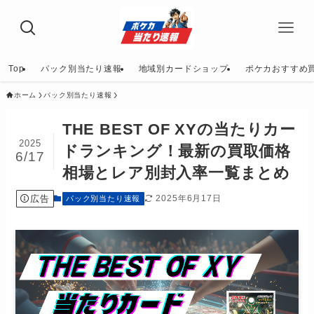
Top
パック別当たり速報
地域別カードショップ
ポケカおすすめ
ホーム
パック別当たり速報
THE BEST OF XYの当たりカー
2025
ドランキング！最新の買取価格
6/17
相場とレア別封入率一覧まとめ
広告
2025年6月17日
パック別当たり速報