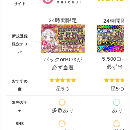
サイト
24時間限定
24時間限
新規登録
限定オリ
パ
5,500コイ
パックorBOXが
必ず当選
必ず当選
おすすめ
星5つ
星5つ
度
無料ガチ
多数あり
あり
ャ
SNS