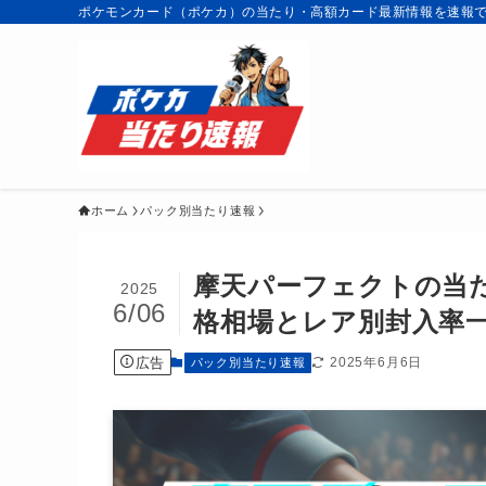
ポケモンカード（ポケカ）の当たり・高額カード最新情報を速報
ホーム
パック別当たり速報
摩天パーフェクトの当
2025
6/06
格相場とレア別封入率
広告
2025年6月6日
パック別当たり速報