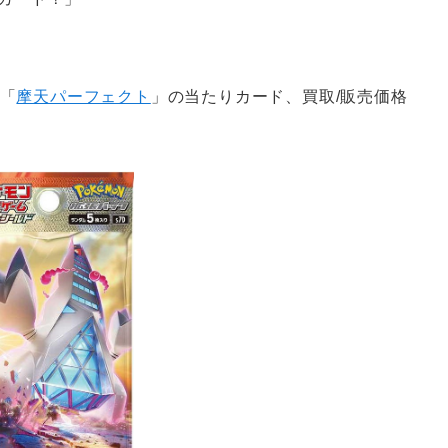
」
」
、「
摩天パーフェクト
」の当たりカード、買取/販売価格