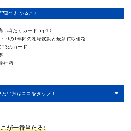
記事でわかること
い当たりカードTop10
P10の1年間の相場変動と最新買取価格
OP3のカード
率
格推移
りたい方はココをタップ！
こが一番当たる!