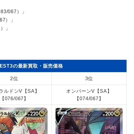
3/067）」
67）」
7）」
EST3の最新買取・販売価格
2位
3位
ラルドンV【SA】
オンバーンV【SA】
【076/067】
【074/067】