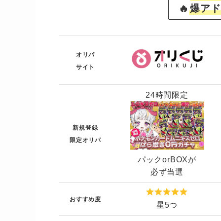
🔥
爆アド
オリパ
サイト
24時間限定
新規登録
限定オリパ
パックorBOXが
必ず当選
おすすめ度
星5つ