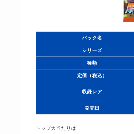
パック名
シリーズ
種類
定価（税込）
収録レア
発売日
トップ大当たりは