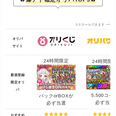
スクロールできます
オリパ
サイト
24時間限定
24時間限
新規登録
限定オリ
パ
5,500コイ
パックorBOXが
必ず当選
必ず当選
おすすめ