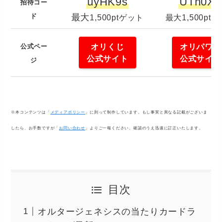
uyHK9s
UTn0XF
招待コー
ド
最大
1,500ptゲット
最大1,500pt
オリくじ
オリパワン
公式ペー
公式サイト
公式サイト
ジ
※本コンテンツは「
メディアポリシー
」に則って制作しています。もし事実と異なる記載がございま
したら、お手数ですが「
お問い合わせ
」よりご一報ください。確認のうえ迅速に訂正いたします。
目次
オルタージェネシスの当たりカードラ