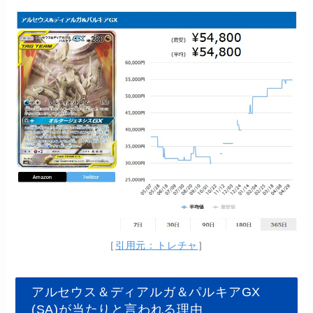
［
引用元：トレチャ
］
アルセウス＆ディアルガ＆パルキアGX
(SA)が当たりと言われる理由