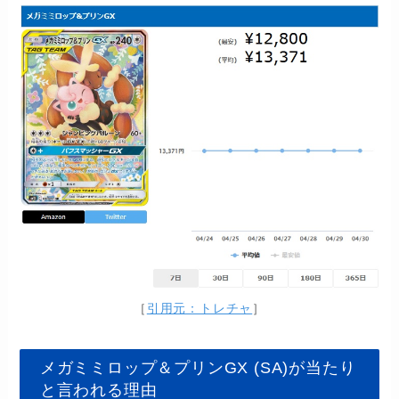
［
引用元：トレチャ
］
メガミミロップ＆プリンGX (SA)が当たり
と言われる理由