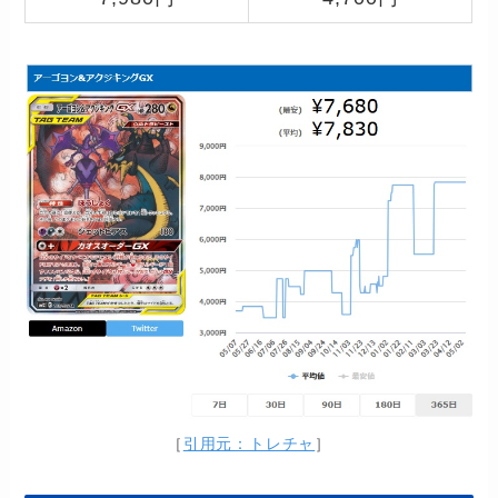
［
引用元：トレチャ
］