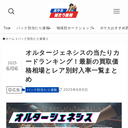
Top
パック別当たり速報
地域別カードショップ
ポケカおすすめ
ホーム
パック別当たり速報
オルタージェネシスの当たりカ
ードランキング！最新の買取価
2025
6/06
格相場とレア別封入率一覧まと
め
広告
2025年6月6日
パック別当たり速報