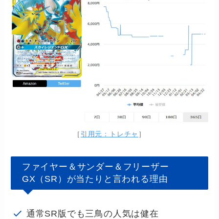
［
引用元：トレチャ
］
ファイヤー＆サンダー＆フリーザー
GX（SR）が当たりと言われる理由
通常SR版でも三鳥の人気は健在