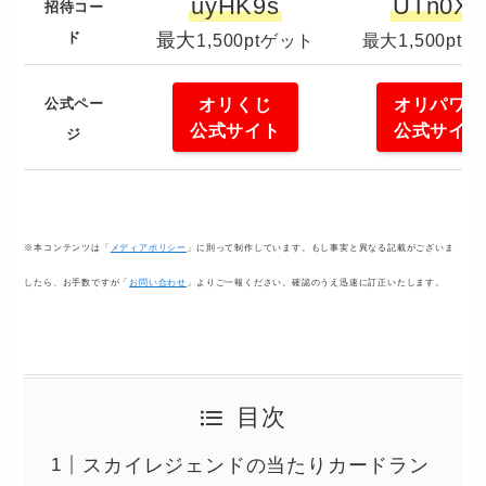
uyHK9s
UTn0XF
招待コー
ド
最大
1,500ptゲット
最大1,500pt
オリくじ
オリパワン
公式ペー
公式サイト
公式サイト
ジ
※本コンテンツは「
メディアポリシー
」に則って制作しています。もし事実と異なる記載がございま
したら、お手数ですが「
お問い合わせ
」よりご一報ください。確認のうえ迅速に訂正いたします。
目次
スカイレジェンドの当たりカードラン