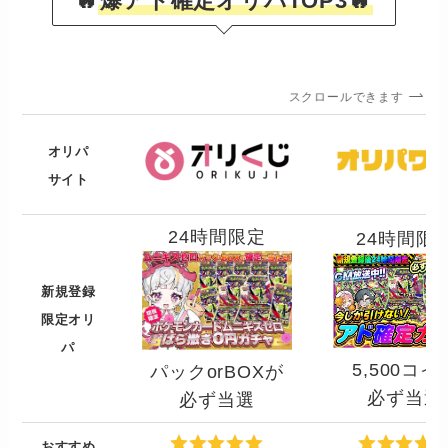
🔥
爆アド確定オリパTOP3🔥
スクロールできます
オリパ
サイト
24時間限定
24時間限
新規登録
限定オリ
パ
5,500コイ
パックorBOXが
必ず当選
必ず当選
おすすめ