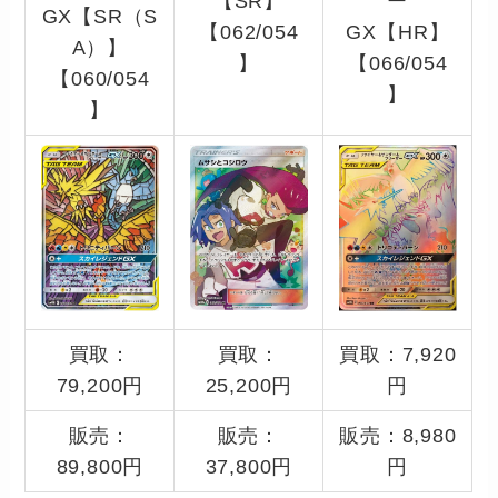
【SR】
ー
GX【SR（S
【062/054
GX【HR】
A）】
】
【066/054
【060/054
】
】
買取：
買取：
買取：7,920
79,200円
25,200円
円
販売：
販売：
販売：8,980
89,800円
37,800円
円