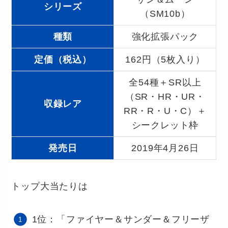
シリーズ
（SM10b）
種類
強化拡張パック
定価（税込）
162円（5枚入り）
全54種＋SR以上
（SR・HR・UR・
収録レア
RR・R・U・C）＋
シークレット枠
発売日
2019年4月26日
トップ大当たりは
1位：「ファイヤー＆サンダー＆フリーザ