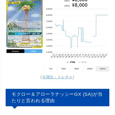
［
引用元：トレチャ
］
モクロー＆アローラナッシーGX (SA)が当
たりと言われる理由