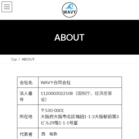
コ
ナ
ン
ビ
テ
ゲ
ン
ー
ツ
シ
へ
ョ
ABOUT
ス
ン
キ
に
ッ
移
プ
動
Top
ABOUT
会社名
WAVY合同会社
法人番
1120003022508（
国税庁
、
経済産業
号
省
）
〒530-0001
所在地
大阪府大阪市北区梅田1-1-3大阪駅前第3
ビル29階1-1-1号室
代表者